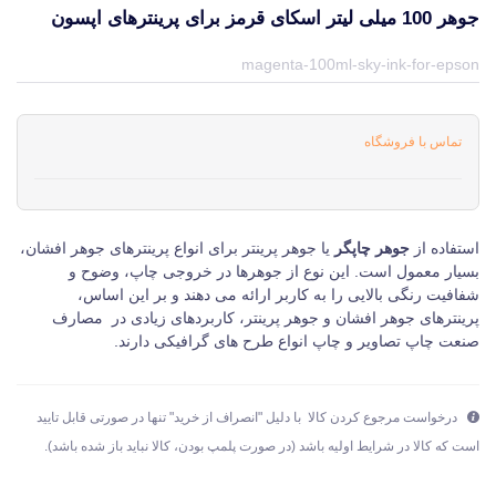
جوهر 100 میلی لیتر اسکای قرمز برای پرینترهای اپسون
قیمت و خرید و مشخصات جوهر 100 میلی لیتر اسکای قرمز برای پرینترهای اپسون از برند اسکای Sky در جهان چاپگر
magenta-100ml-sky-ink-for-epson
تماس با فروشگاه
استفاده از
جوهر چاپگر
یا جوهر پرینتر برای انواع پرینترهای جوهر افشان،
بسیار معمول است. این نوع از جوهرها در خروجی چاپ، وضوح و
شفافیت رنگی بالایی را به کاربر ارائه می دهند و بر این اساس،
پرینترهای جوهر افشان و جوهر پرینتر، کاربردهای زیادی در مصارف
صنعت چاپ تصاویر و چاپ انواع طرح های گرافیکی دارند.
درخواست مرجوع کردن کالا با دلیل "انصراف از خرید" تنها در صورتی قابل تایید
است که کالا در شرایط اولیه باشد (در صورت پلمپ بودن، کالا نباید باز شده باشد).