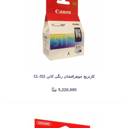
کارتریج جوهرافشان رنگی کانن CL-511
5,220,000