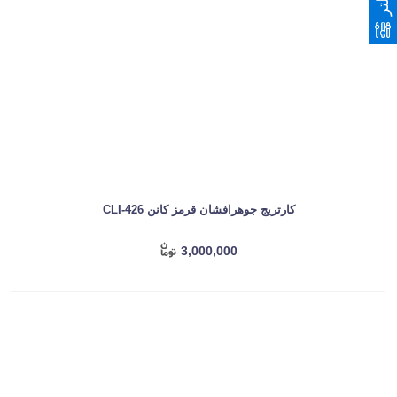
فیلتر
کارتریج جوهرافشان قرمز کانن CLI-426
3,000,000