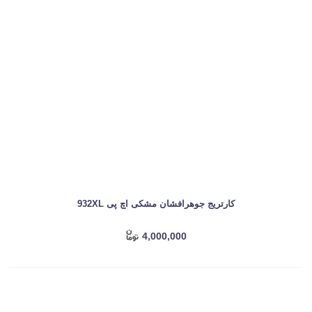
کارتریج جوهرافشان مشکی اچ پی 932XL
4,000,000