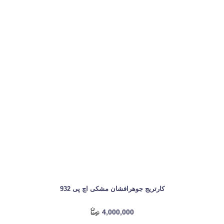
کارتریج جوهرافشان مشکی اچ پی 932
4,000,000