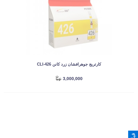
کارتریج جوهرافشان زرد کانن CLI-426
3,000,000