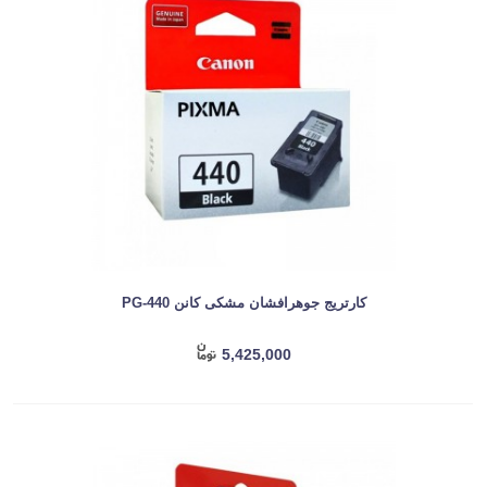
کارتریج جوهرافشان مشکی کانن PG-440
5,425,000