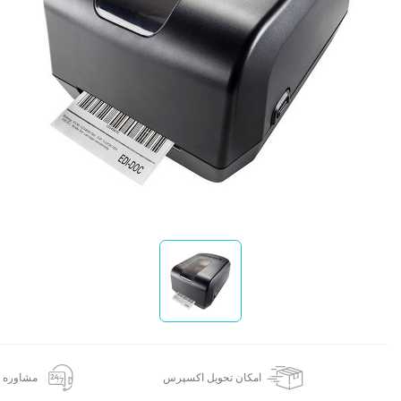
د
ح
ط
س
ا
امکان تحویل اکسپرس
مشاوره 24 ساعته