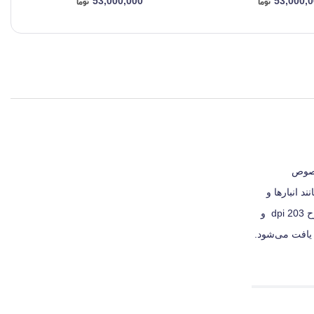
53,000,000
53,000,
مخصوص
 انبارها و
کارخانه‌ها به سراغ مدل‌های صنعتی بروید. این دستگاه قادر است لیبل هایی را تا عرض 110 میلی‌متر مورداستفاده قرار دهد و متن و بارکدهایی را با وضوح 203 dpi و
ر تمامی رایانه‌های امروزی یافت می‌شود.