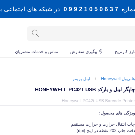
شماره
7 3 6 0 5 0 1 2 9 9 0
در شبکه های اجتماعی بله، 
رژ کارتریج
پیگیری سفارش
تماس و خدمات مشتریان
انی‌ول Honeywell
/
لیبل پرینتر
اپگر لیبل و بارکد HONEYWELL PC42T USB
یمت و خرید و مشخصات چاپگر لیبل و بارکد Honeywell PC42t USB از برند هانی‌ول Honeywell در جهان چاپگر
Honeywell PC42t USB Barcode Printe
یژگی های محصول:
اپ انتقال حرارت و حرارت مستقیم
قت چاپ 203 نقطه در اینچ (dpi)