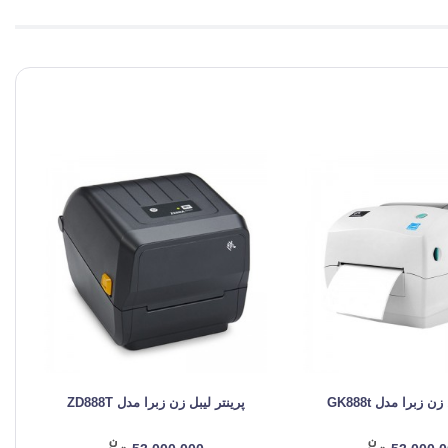
ن زبرا مدل GK888t
پرینتر لیبل زن زبرا مدل ZD888T