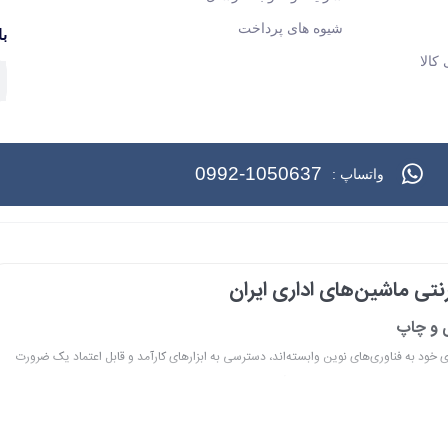
شیوه های پرداخت
با
کالا
0992-1050637
واتساپ :
تی ماشین‌های اداری ایران
ی و چاپ
ری خود به فناوری‌های نوین وابسته‌اند، دسترسی به ابزارهای کارآمد و قابل اعتماد یک ضرورت
ا درک عمیق این نیاز و با هدف ایجاد یک مرجع تخصصی برای تأمین و پشتیبانی ماشین‌های اداری، فعالیت خود را آغاز کرد.
 و تخصصی‌ترین مرکز آنلاین در این حوزه در ایران می‌دانیم. رسالت ما، ارائه راهکارهای جامع،
ت‌ها و کاربران خانگی است.