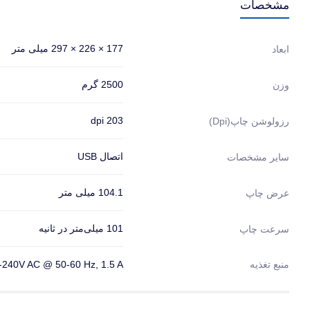
مشخصات
177 × 226 × 297 میلی متر
ابعاد
2500 گرم
وزن
203 dpi
رزولوشن چاپ(dpi)
اتصال USB
سایر مشخصات
104.1 میلی متر
عرض چاپ
101 میلی‌متر در ثانیه
سرعت چاپ
منبع تغذیه
-240V AC @ 50-60 Hz, 1.5 A