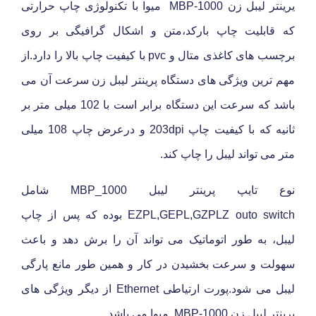
یرینتر لیبل زن MBP-1000 میوا با تکنولوژی چاپ حرارتی
که قابلیت چاپ بارکد،متن و اشکال گرافیگی بر روی
برچسب های کاغذی متال و pvc با کیفیت چاپ بالا را دارد.از
مهم ترین ویژگی های دستگاه پرینتر لیبل زن سرعت آن می
باشد که سرعت این دستگاه برابر است با 102 میلی متر بر
ثانیه که با کیفیت چاپ 203dpi
و
درعرض چاپ 108 میلی
متر
می تواند لیبل را چاپ کند.
نوع تایپ پرینتر لیبل MBP_1000 شامل
EZPL,GEPL,GZPLZ outo switch بوده که پس از چاپ
لیبل، به طور اتوماتیک می تواند آن را برش دهد و باعث
سهولت و سرعت بخشیدن در کار و همین طور مانع پارگی
لیبل می شود.پورت ارتیاطی Ethernet از دیگر ویژگی های
پرینتر لیبل زن MBP-1000 میوا می باشد.