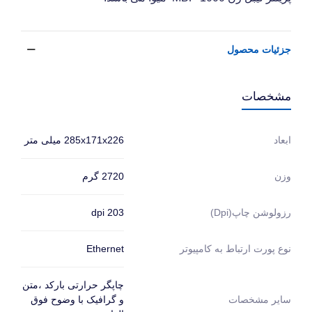
جزئیات محصول
مشخصات
285x171x226 میلی متر
ابعاد
2720 گرم
وزن
203 dpi
رزولوشن چاپ(dpi)
Ethernet
نوع پورت ارتباط به کامپیوتر
چاپگر حرارتی بارکد ،متن
و گرافیک با وضوح فوق
سایر مشخصات