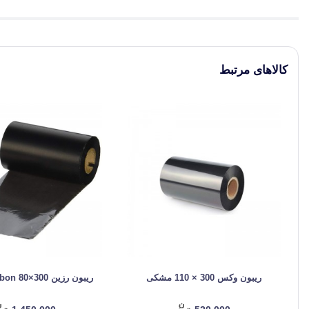
کالاهای مرتبط
ریبون وکس 300 × 110 مشکی
ریبون رزین Resin Ribbon 80×300