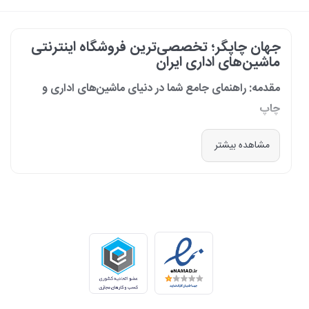
جهان چاپگر؛ تخصصی‌ترین فروشگاه اینترنتی
ماشین‌های اداری ایران
مقدمه: راهنمای جامع شما در دنیای ماشین‌های اداری و
چاپ
در دنیای پرشتاب امروز که کسب‌وکارها و سازمان‌ها برای افزایش بهره‌وری خود به
مشاهده بیشتر
فناوری‌های نوین وابسته‌اند، دسترسی به ابزارهای کارآمد و قابل اعتماد یک
ضرورت است. مجموعه جهان چاپگر از سال 1399 با درک عمیق این نیاز و با هدف
ایجاد یک مرجع تخصصی برای تأمین و پشتیبانی ماشین‌های اداری، فعالیت
خود را آغاز کرد. امروز، با افتخار خود را نه فقط یک فروشگاه، بلکه یک شریک
تجاری معتبر و تخصصی‌ترین مرکز آنلاین در این حوزه در ایران می‌دانیم. رسالت
ما، ارائه راهکارهای جامع، از مشاوره پیش از خرید تا پشتیبانی پس از فروش،
برای سازمان‌ها، شرکت‌ها و کاربران خانگی است.
طیف کاملی از محصولات برای هر نیازی
ما در جهان چاپگر، مجموعه‌ای گسترده از برترین برندهای جهانی را گرد هم