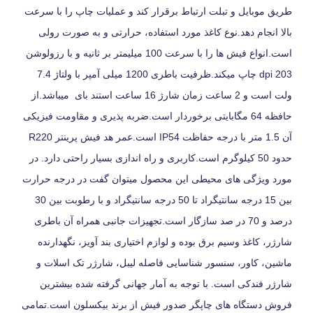
طریق موبایل و تبلت ارتباط برقرار کند و عملیات چاپ را با سرعت
بالا انجام دهد.نوع کاغذ مورد استفاده، حرارتی و به صورت رولی
است.انواع فیش ها را با سرعت 100 میلیمتر بر ثانیه و با رزولوشن
203 dpi چاپ میکند.ظرفیت باطری 1200 میلی آمپر با ولتاژ 7.4
ولت است و 2 ساعت زمان شارژ 16 ساعت استند بای میباشد.از
حافظه 64 مگابایتی برخوردار است.ضربه پذیری و مقاومت فیزیکی
آن 1.5 متر با درجه حفاظت IP54 است.عمر هد فیش پرینتر R220
حدود 50 کیلوگرم است.کاربری و راه اندازی بسیار راحتی دارد. در
مورد ویژگی های محیطی این محصول میتوان گفت در درجه حرارت
بین 15 درجه سانتیگراد تا 50 درجه سانتیگراد و با رطوبت بین 30
درصد و 70 در صد سازگار است.تجهیزات جانبی همراه آن باطری
شارژر، کاغذ وسیم برق بوده و لوازم اختیاری بند آویز، نگهدارنده
ماشین، کاور، سنسور شناسایی فاصله لیبل، شارژر تک اسلات و
شارژر فندکی است. با توجه به آمار جهانی گرفته شده بیشترین
فروش دستگاه های چاپگر صدور فیش از برند بیکسلون است.تمامی