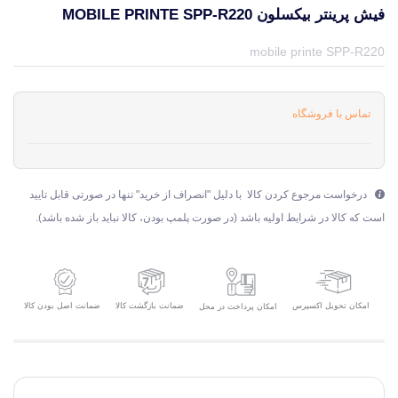
فیش پرینتر بیکسلون MOBILE PRINTE SPP-R220
قیمت و خرید و مشخصات فیش پرینتر بیکسلون mobile printe SPP-R220 از برند بیکسلون BIXOLON در جهان چاپگر
mobile printe SPP-R220
تماس با فروشگاه
درخواست مرجوع کردن کالا با دلیل "انصراف از خرید" تنها در صورتی قابل تایید
است که کالا در شرایط اولیه باشد (در صورت پلمپ بودن، کالا نباید باز شده باشد).
امکان تحویل اکسپرس
ضمانت بازگشت کالا
ضمانت اصل بودن کالا
امکان پرداخت در محل