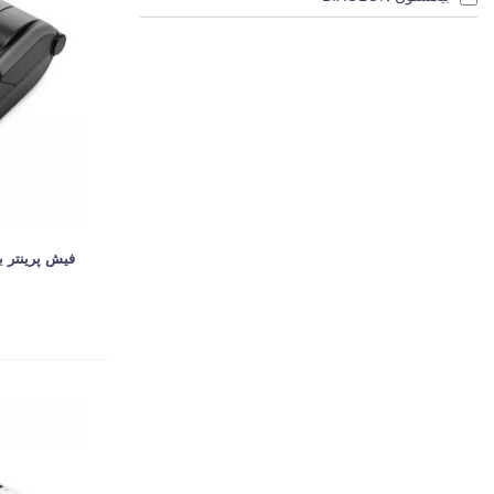
فیش پرینتر بیکسلون -R220