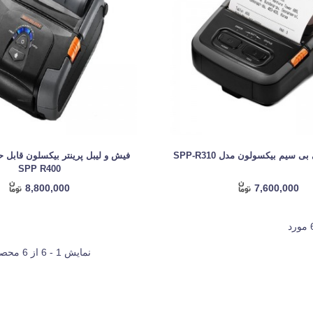
ی سیم بیکسولون مدل SPP-R310
SPP R400
8,800,000
7,600,000
نمایش 1 - 6 از 6 محصول