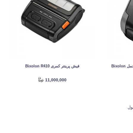
فیش و لیبل پرینتر بیکسلون قابل حمل Bixolon
فیش پرینتر کمری Bixolon R410
11,000,000