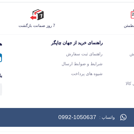
مطمئن
7 روز ضمانت بازگشت
راهنمای خرید از جهان چاپگر
هم
ش
راهنمای ثبت سفارش
شرایط و ضوابط ارسال
شیوه های پرداخت
با
کالا
0992-1050637
واتساپ :