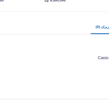
000
8,900,000
ران (0)