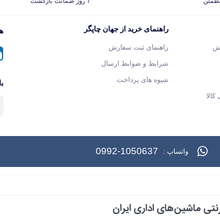
مطمئن
7 روز ضمانت بازگشت
راهنمای خرید از جهان چاپگر
هم
ش
راهنمای ثبت سفارش
شرایط و ضوابط ارسال
شیوه های پرداخت
با
کالا
0992-1050637
واتساپ :
تی ماشین‌های اداری ایران