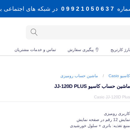
شماره
7 3 6 0 5 0 1 2 9 9 0
در شبکه های اجتماعی بله، 
رژ کارتریج
پیگیری سفارش
تماس و خدمات مشتریان
اسیو Casio
/
ماشین حساب رومیزی
اشین حساب کاسیو JJ-120D PLUS
یمت و خرید و مشخصات ماشین حساب کاسیو JJ-120D Plus از برند کاسیو Casio در جهان چاپگر
Casio JJ-120D Plu
اربری رومیزی
مایش 12 رقم در صفحه نمایش
نبع تغذیه: باتری + سلول خورشیدی