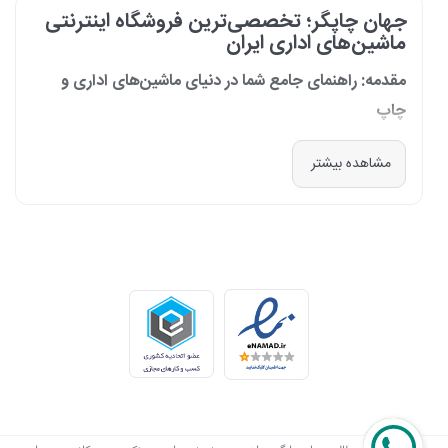
جهان چاپگر؛ تخصصی‌ترین فروشگاه اینترنتی
ماشین‌های اداری ایران
مقدمه: راهنمای جامع شما در دنیای ماشین‌های اداری و
چاپ
در دنیای پرشتاب امروز که کسب‌وکارها و سازمان‌ها برای افزایش بهره‌وری خود به
مشاهده بیشتر
فناوری‌های نوین وابسته‌اند، دسترسی به ابزارهای کارآمد و قابل اعتماد یک
ضرورت است. مجموعه جهان چاپگر از سال 1399 با درک عمیق این نیاز و با هدف
ایجاد یک مرجع تخصصی برای تأمین و پشتیبانی ماشین‌های اداری، فعالیت
خود را آغاز کرد. امروز، با افتخار خود را نه فقط یک فروشگاه، بلکه یک شریک
تجاری معتبر و تخصصی‌ترین مرکز آنلاین در این حوزه در ایران می‌دانیم. رسالت
ما، ارائه راهکارهای جامع، از مشاوره پیش از خرید تا پشتیبانی پس از فروش،
برای سازمان‌ها، شرکت‌ها و کاربران خانگی است.
طیف کاملی از محصولات برای هر نیازی
ما در جهان چاپگر، مجموعه‌ای گسترده از برترین برندهای جهانی را گرد هم
آورده‌ایم تا پاسخگوی هر نوع نیازی باشیم. تمرکز ما بر ارائه محصولاتی است که
بهره‌وری و کیفیت را برای شما به ارمغان می‌آورند: