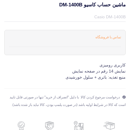
ماشین حساب کاسیو DM-1400B
قیمت و خرید و مشخصات ماشین حساب کاسیو DM-1400B از برند کاسیو Casio در جهان چاپگر
Casio DM-1400B
تماس با فروشگاه
کاربری رومیزی
نمایش 14 رقم در صفحه نمایش
منبع تغذیه: باتری + سلول خورشیدی
درخواست مرجوع کردن کالا با دلیل "انصراف از خرید" تنها در صورتی قابل تایید
است که کالا در شرایط اولیه باشد (در صورت پلمپ بودن، کالا نباید باز شده باشد).