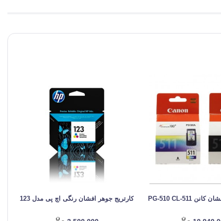
ن PG-510 CL-511
کارتریج جوهر افشان رنگی اچ پی مدل 123