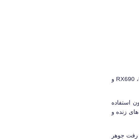
،
RX690
و
ون
استفاده
های زنده و
 رفت جوهر