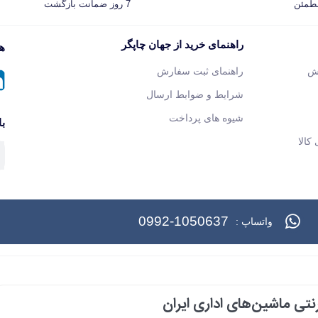
مطمئن
7 روز ضمانت بازگشت
راهنمای خرید از جهان چاپگر
هم
ش
راهنمای ثبت سفارش
شرایط و ضوابط ارسال
شیوه های پرداخت
با
کالا
0992-1050637
واتساپ :
تی ماشین‌های اداری ایران