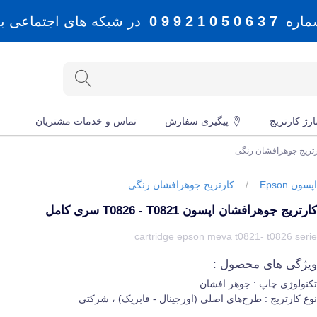
شماره
7 3 6 0 5 0 1 2 9 9 0
در شبکه های اجتماعی بله، 
رژ کارتریج
پیگیری سفارش
تماس و خدمات مشتریان
تریج جوهرافشان رنگی
پسون Epson
/
کارتریج جوهرافشان رنگی
ارتریج جوهرافشان اپسون T0826 - T0821 سری کامل
یمت و خرید و مشخصات کارتریج جوهرافشان اپسون T0826 - T0821 سری کامل از برند اپسون Epson در جهان چاپگر
cartridge epson meva t0821- t0826 seri
یژگی های محصول :
کنولوژی چاپ : جوهر افشان
وع کارتریج : طرح‌های اصلی (اورجینال - فابریک) ، شرکتی