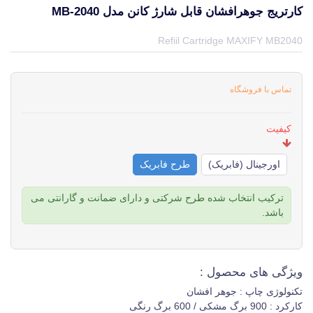
کارتریج جوهرافشان قابل شارژ کانن مدل MB-2040
قیمت و خرید و مشخصات کارتریج جوهرافشان قابل شارژ کانن مدل Mb-2040 از برند کانن Canon در جهان چاپگر
Refiil Cartridge MAXIFY MB2040
تماس با فروشگاه
کیفیت
اورجینال (فابریک)
طرح فابریک
ترکیب انتخاب شده طرح شرکتی و دارای ضمانت و گارانتی می
باشد.
ویژگی های محصول :
تکنولوژی چاپ : جوهر افشان
کارکرد : 900 برگ مشکی / 600 برگ رنگی