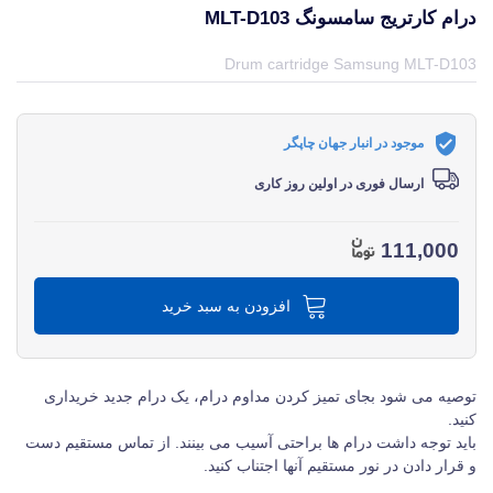
درام کارتریج سامسونگ MLT-D103
قیمت و خرید و مشخصات درام کارتریج سامسونگ MLT-D103 از برند سامسونگ Samsung در جهان چاپگر
Drum cartridge Samsung MLT-D103
موجود در انبار جهان چاپگر
ارسال فوری در اولین روز کاری
111,000
افزودن به سبد خرید
توصیه می شود بجای تمیز کردن مداوم درام، یک درام جدید خریداری
کنید.
باید توجه داشت درام ها براحتی آسیب می بینند. از تماس مستقیم دست
و قرار دادن در نور مستقیم آنها اجتناب کنید.