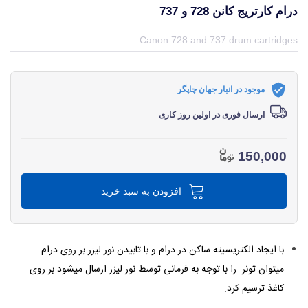
درام کارتریج کانن 728 و 737
قیمت و خرید و مشخصات درام کارتریج کانن 728 و 737 از برند در جهان چاپگر
Canon 728 and 737 drum cartridges
موجود در انبار جهان چاپگر
ارسال فوری در اولین روز کاری
150,000
افزودن به سبد خرید
با ایجاد الکتریسیته ساکن در درام و با تابیدن نور لیزر بر روی درام
میتوان تونر را با توجه به فرمانی توسط نور لیزر ارسال میشود بر روی
کاغذ ترسیم کرد.