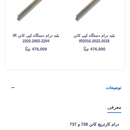
بلید درام دستگاه کپی کانن
بلید درام دستگاه کپی کانن IR
2202-2002-2204
IR2016-2022-2018
476,000
476,000
توضیحات
معرفی
درام کارتریج کانن 728 و 737