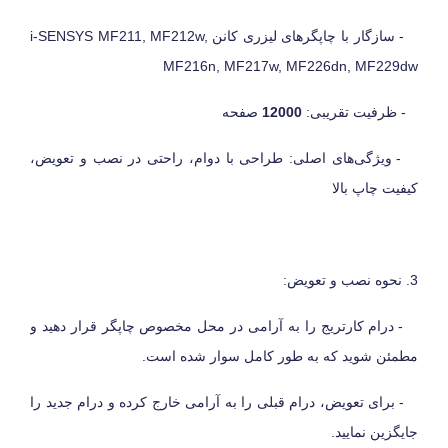
- سازگار با چاپگرهای لیزری کانن
i-SENSYS MF211, MF212w,
MF216n, MF217w, MF226dn, MF229dw
- ظرفیت تقریبی:
12000
صفحه
- ویژگی‌های اصلی: طراحی با دوام، راحتی در نصب و تعویض،
کیفیت چاپ بالا
3. نحوه نصب و تعویض:
- درام کارتریج را به آرامی در محل مخصوص چاپگر قرار دهید و
مطمئن شوید که به طور کامل سوار شده است.
- برای تعویض، درام قبلی را به آرامی خارج کرده و درام جدید را
جایگزین نمایید.