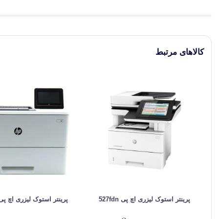
کالاهای مرتبط
پرینتر استوک لیزری اچ پی 527fdn
پرینتر استوک لیزری اچ پی 506dnw