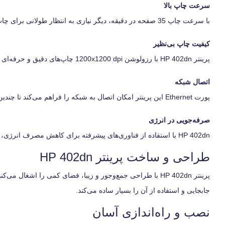
سرعت چاپ بالا
با سرعت چاپ 35 صفحه در دقیقه، دیگر نیازی به انتظار طولانی برای چاپ اسناد ندارید. این ویژگی به ویژه در محیط‌های کاری با حجم بالای اسناد مفید است.
کیفیت چاپ بی‌نظیر
پرینتر HP 402dn با رزولوشن 1200x1200 dpi چاپ‌های دقیق و حرفه‌ای را ارائه می‌دهد که مناسب برای اسناد رسمی و متون با جزئیات است.
اتصال شبکه
پورت Ethernet این پرینتر امکان اتصال به شبکه را فراهم می‌کند تا چندین کاربر به راحتی به آن دسترسی داشته باشند.
صرفه‌جویی در انرژی
HP 402dn با استفاده از فناوری‌های پیشرفته برای کاهش مصرف انرژی، به شما کمک می‌کند تا هزینه‌های انرژی را کاهش دهید.
طراحی و ساخت پرینتر HP 402dn
پرینتر HP 402dn با طراحی جمع‌وجور و زیبا، فضای کمی را اش
جابجایی و استفاده از آن را بسیار ساده می‌کند.
نصب و راه‌اندازی آسان