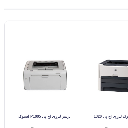
ک لیزری اچ پی 1320
پرینتر لیزری اچ پی P1005 استوک