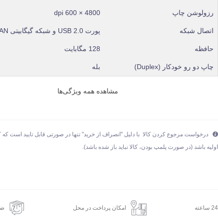
رزولوشن چاپ
4800 × 600 dpi
اتصال شبکه
پورت USB 2.0 و شبکه گیگابیتی LAN
حافظه
128 مگابایت
چاپ دو رو خودکار (Duplex)
بله
مشاهده همه ویژگی‌ها
درخواست مرجوع کردن کالا با دلیل "انصراف از خرید" تنها در صورتی قابل تایید است که ک
ولیه باشد (در صورت پلمپ بودن، کالا نباید باز شده باشد).
امکان پرداخت در محل
ضم