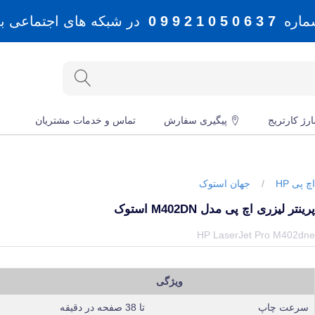
شماره
7 3 6 0 5 0 1 2 9 9 0
در شبکه های اجتماعی بله، 
رژ کارتریج
پیگیری سفارش
تماس و خدمات مشتریان
چ پی HP
/
جهان استوک
رینتر لیزری اچ پی مدل M402DN استوک
یمت و خرید و مشخصات پرینتر لیزری اچ پی مدل M402dn استوک از برند اچ پی HP در جهان چاپگر
HP LaserJet Pro M402dn
ویژگی
سرعت چاپ
تا 38 صفحه در دقیقه