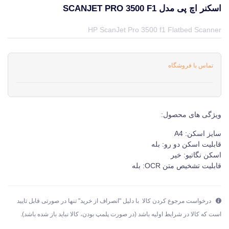
اسکنر اچ پی مدل SCANJET PRO 3500 F1
قیمت و خرید و مشخصات اسکنر اچ پی مدل ScanJet Pro 3500 f1 از برند اچ پی HP در جهان چاپگر
HP ScanJet Pro 3500 f1 Flatbed Scanner
تماس با فروشگاه
ویژگی های محصول:
سایز اسکن: A4
قابلیت اسکن دو رو: بله
اسکن نگاتیو: خیر
قابلیت تشخیص متن OCR: بله
درخواست مرجوع کردن کالا با دلیل "انصراف از خرید" تنها در صورتی قابل تایید
است که کالا در شرایط اولیه باشد (در صورت پلمپ بودن، کالا نباید باز شده باشد).