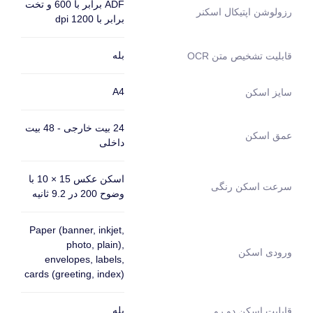
ADF برابر با 600 و تخت
رزولوشن اپتیکال اسکنر
برابر با 1200 dpi
بله
قابلیت تشخیص متن OCR
A4
سایز اسکن
24 بیت خارجی - 48 بیت
عمق اسکن
داخلی
اسکن عکس 15 × 10 با
سرعت اسکن رنگی
وضوح 200 در 9.2 ثانیه
Paper (banner, inkjet,
photo, plain),
ورودی اسکن
envelopes, labels,
cards (greeting, index)
بله
قابلیت اسکن دو رو