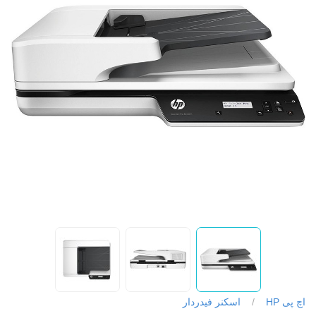
اچ پی HP
/
اسکنر فیدردار