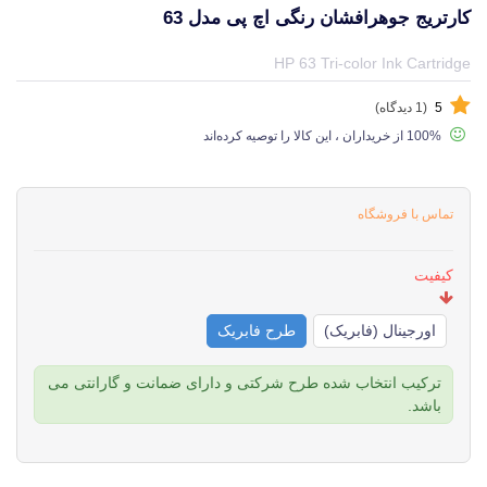
کارتریج جوهرافشان رنگی اچ پی مدل 63
قیمت و خرید و مشخصات کارتریج جوهرافشان رنگی اچ پی مدل 63 از برند اچ پی HP در جهان چاپگر
HP 63 Tri-color Ink Cartridge
5
(1 دیدگاه)
100% از خریداران ، این کالا را توصیه کرده‌اند
تماس با فروشگاه
کیفیت
اورجینال (فابریک)
طرح فابریک
ترکیب انتخاب شده طرح شرکتی و دارای ضمانت و گارانتی می
باشد.