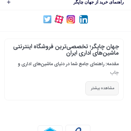
راهنمای خرید از جهان چاپگر
جهان چاپگر؛ تخصصی‌ترین فروشگاه اینترنتی
ماشین‌های اداری ایران
مقدمه: راهنمای جامع شما در دنیای ماشین‌های اداری و
چاپ
در دنیای پرشتاب امروز که کسب‌وکارها و سازمان‌ها برای افزایش بهره‌وری خود به
مشاهده بیشتر
فناوری‌های نوین وابسته‌اند، دسترسی به ابزارهای کارآمد و قابل اعتماد یک
ضرورت است. مجموعه جهان چاپگر از سال 1399 با درک عمیق این نیاز و با هدف
ایجاد یک مرجع تخصصی برای تأمین و پشتیبانی ماشین‌های اداری، فعالیت
خود را آغاز کرد. امروز، با افتخار خود را نه فقط یک فروشگاه، بلکه یک شریک
تجاری معتبر و تخصصی‌ترین مرکز آنلاین در این حوزه در ایران می‌دانیم. رسالت
ما، ارائه راهکارهای جامع، از مشاوره پیش از خرید تا پشتیبانی پس از فروش،