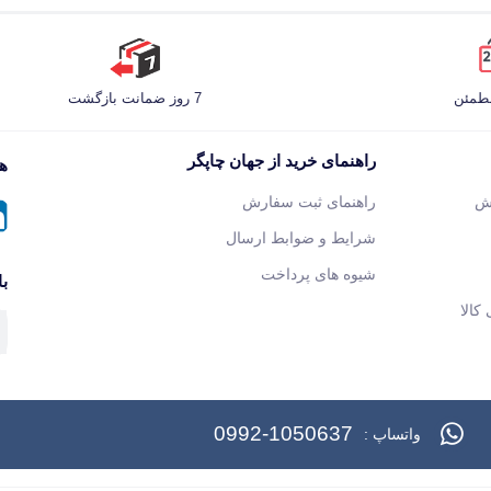
مطمئن
7 روز ضمانت بازگشت
راهنمای خرید از جهان چاپگر
هم
ش
راهنمای ثبت سفارش
شرایط و ضوابط ارسال
شیوه های پرداخت
با
کالا
0992-1050637
واتساپ :