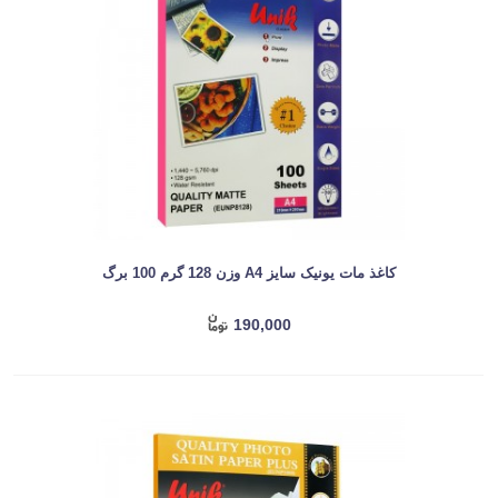
کاغذ مات یونیک سایز A4 وزن 128 گرم 100 برگ
190,000