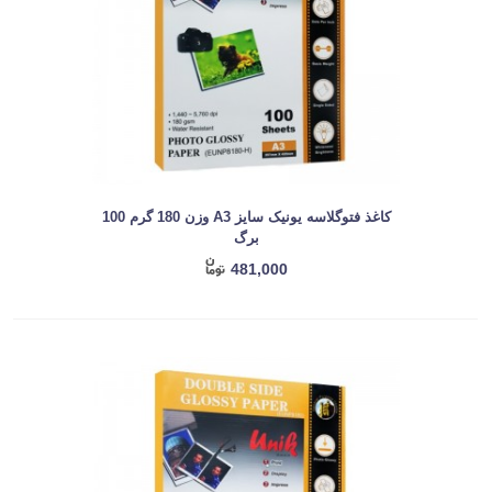
کاغذ فتوگلاسه یونیک سایز A3 وزن 180 گرم 100
برگ
481,000