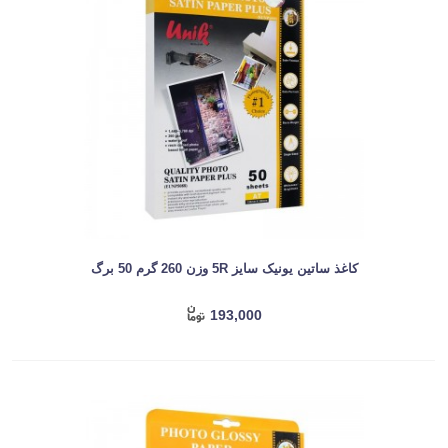
کاغذ ساتین یونیک سایز 5R وزن 260 گرم 50 برگ
193,000