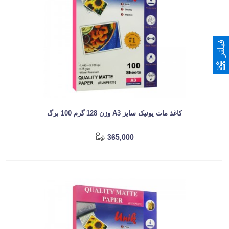
فیلتر
کاغذ مات یونیک سایز A3 وزن 128 گرم 100 برگ
365,000