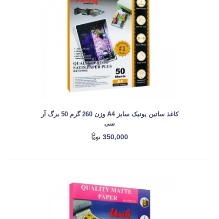
کاغذ ساتین یونیک سایز A4 وزن 260 گرم 50 برگ آر
سی
350,000