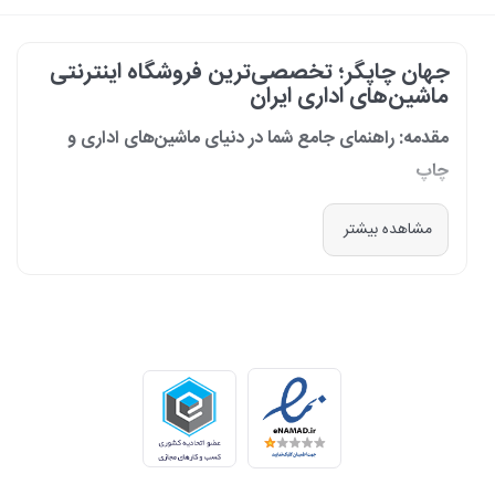
جهان چاپگر؛ تخصصی‌ترین فروشگاه اینترنتی
ماشین‌های اداری ایران
مقدمه: راهنمای جامع شما در دنیای ماشین‌های اداری و
چاپ
در دنیای پرشتاب امروز که کسب‌وکارها و سازمان‌ها برای افزایش بهره‌وری خود به
مشاهده بیشتر
فناوری‌های نوین وابسته‌اند، دسترسی به ابزارهای کارآمد و قابل اعتماد یک
ضرورت است. مجموعه جهان چاپگر از سال 1399 با درک عمیق این نیاز و با هدف
ایجاد یک مرجع تخصصی برای تأمین و پشتیبانی ماشین‌های اداری، فعالیت
خود را آغاز کرد. امروز، با افتخار خود را نه فقط یک فروشگاه، بلکه یک شریک
تجاری معتبر و تخصصی‌ترین مرکز آنلاین در این حوزه در ایران می‌دانیم. رسالت
ما، ارائه راهکارهای جامع، از مشاوره پیش از خرید تا پشتیبانی پس از فروش،
برای سازمان‌ها، شرکت‌ها و کاربران خانگی است.
طیف کاملی از محصولات برای هر نیازی
ما در جهان چاپگر، مجموعه‌ای گسترده از برترین برندهای جهانی را گرد هم
آورده‌ایم تا پاسخگوی هر نوع نیازی باشیم. تمرکز ما بر ارائه محصولاتی است که