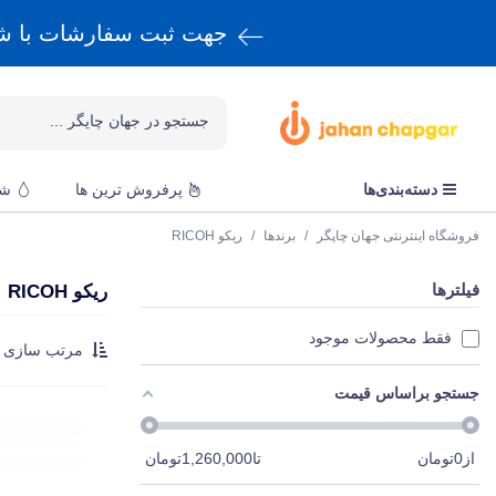
جهت ثبت سفارشات با 
دسته‌بندی‌ها
پرفروش ترین ها
شا
فروشگاه اینترنتی جهان چاپگر
/
برندها
/
ریکو RICOH
فیلترها
ریکو RICOH
فقط محصولات موجود
مرتب سازی :
جستجو براساس قیمت
از
0
تومان
تا
1,260,000
تومان