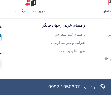
مطمئن
7 روز ضمانت بازگشت
راهنمای خرید از جهان چاپگر
هم
ش
راهنمای ثبت سفارش
شرایط و ضوابط ارسال
شیوه های پرداخت
با
کالا
0992-1050637
واتساپ :