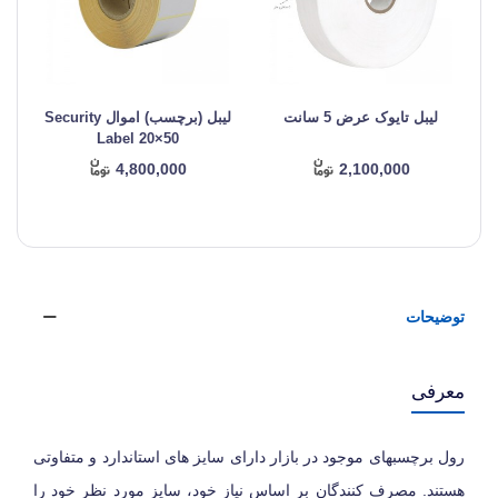
لیبل تایوک عرض 5 سانت
لیبل (برچسب) اموال Security
ل
Label 20×50
4,800,000
2,100,000
توضیحات
معرفی
رول برچسبهای موجود در بازار دارای سایز های استاندارد و متفاوتی
هستند. مصرف کنندگان بر اساس نیاز خود، سایز مورد نظر خود را