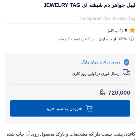
لیبل جواهر دم شیشه ای JEWELRY TAG
قیمت و خرید و مشخصات لیبل جواهر دم شیشه ای Jewelry Tag از برند متفرقه miscellaneous در جهان چاپگر
Transparent Tail Jewelry Tag
5
(2 دیدگاه)
100% از خریداران ، این کالا را توصیه کرده‌اند
موجود در انبار جهان چاپگر
ارسال فوری در اولین روز کاری
720,000
افزودن به سبد خرید
کاغذی پشت چسب دار که مشخصات و بارکد محصول روی آن چاپ شده