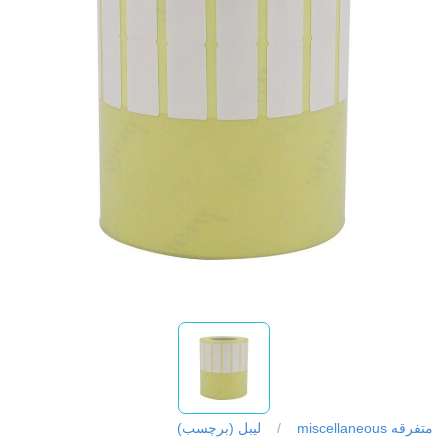
متفرقه miscellaneous
/
لیبل (برچسب)