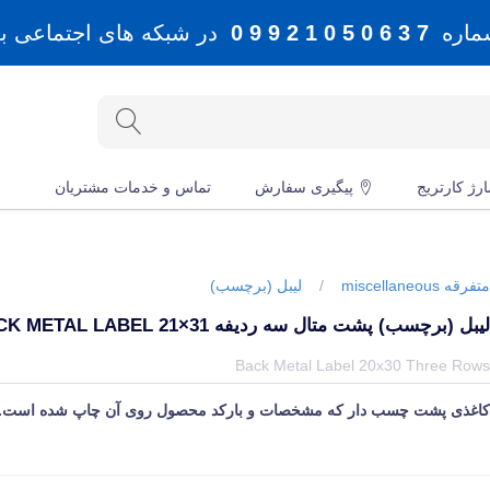
شماره
7 3 6 0 5 0 1 2 9 9 0
در شبکه های اجتماعی بله، 
رژ کارتریج
پیگیری سفارش
تماس و خدمات مشتریان
تفرقه miscellaneous
/
لیبل (برچسب)
یبل (برچسب) پشت متال سه ردیفه BACK METAL LABEL 21×31
یمت و خرید و مشخصات لیبل (برچسب) پشت متال سه ردیفه Back Metal Label 21×31 از برند متفرقه miscellaneous در جهان چاپگر
Back Metal Label 20x30 Three Row
اغذی پشت چسب دار که مشخصات و بارکد محصول روی آن چاپ شده است.