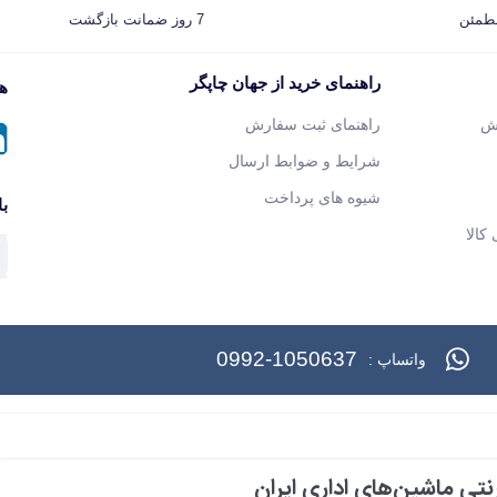
مطمئن
7 روز ضمانت بازگشت
راهنمای خرید از جهان چاپگر
هم
ش
راهنمای ثبت سفارش
شرایط و ضوابط ارسال
شیوه های پرداخت
با
کالا
0992-1050637
واتساپ :
تی ماشین‌های اداری ایران