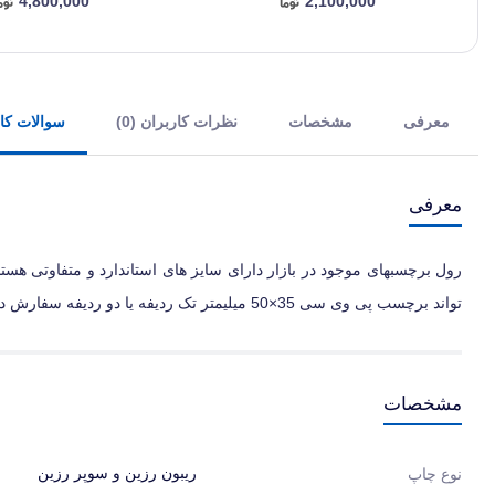
4,800,000
2,100,000
معرفی
مشخصات
نظرات کاربران (0)
سوالات کارب
معرفی
رول برچسبهای موجود در بازار دارای سایز های استاندارد و متفاوتی هستن
تواند برچسب پی وی سی 35×50 میلیمتر تک ردیفه یا دو ردیفه سفارش دهد که با ریبون های وکس رزین ، رزین و سوپر رزین سازگار می باشد.
مشخصات
ریبون رزین و سوپر رزین
نوع چاپ