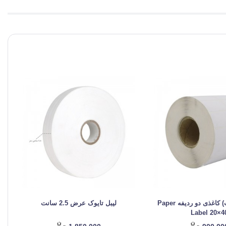
لیبل (برچسب) کاغذی دو ردیفه Paper
لیبل تایوک عرض 2.5 سانت
Label 20×4