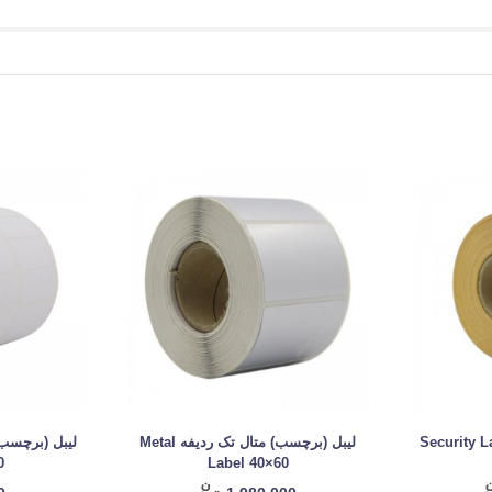
سب) اموال Security Label
لیبل (برچسب) متال تک ردیفه Metal
0
Label 40×60