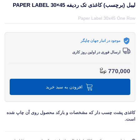
لیبل (برچسب) کاغذی تک ردیفه PAPER LABEL 30×45
قیمت و خرید و مشخصات لیبل (برچسب) کاغذی تک ردیفه Paper Label 30×45 از برند متفرقه miscellaneous در جهان چاپگر
Paper Label 30x45 One Row
موجود در انبار جهان چاپگر
ارسال فوری در اولین روز کاری
770,000
افزودن به سبد خرید
کاغذی پشت چسب دار که مشخصات و بارکد محصول روی آن چاپ شده
است.