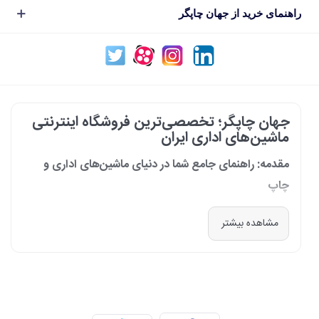
راهنمای خرید از جهان چاپگر
جهان چاپگر؛ تخصصی‌ترین فروشگاه اینترنتی
ماشین‌های اداری ایران
مقدمه: راهنمای جامع شما در دنیای ماشین‌های اداری و
چاپ
در دنیای پرشتاب امروز که کسب‌وکارها و سازمان‌ها برای افزایش بهره‌وری خود به
مشاهده بیشتر
فناوری‌های نوین وابسته‌اند، دسترسی به ابزارهای کارآمد و قابل اعتماد یک
ضرورت است. مجموعه جهان چاپگر از سال 1399 با درک عمیق این نیاز و با هدف
ایجاد یک مرجع تخصصی برای تأمین و پشتیبانی ماشین‌های اداری، فعالیت
خود را آغاز کرد. امروز، با افتخار خود را نه فقط یک فروشگاه، بلکه یک شریک
تجاری معتبر و تخصصی‌ترین مرکز آنلاین در این حوزه در ایران می‌دانیم. رسالت
ما، ارائه راهکارهای جامع، از مشاوره پیش از خرید تا پشتیبانی پس از فروش،