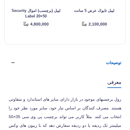
لیبل تایوک عرض 5 سانت
لیبل (برچسب) اموال Security
ل
Label 20×50
4,800,000
2,100,000
توضیحات
معرفی
رول برچسبهای موجود در بازار دارای سایز های استاندارد و متفاوتی
هستند. مصرف کنندگان بر اساس نیاز خود، سایز مورد نظر خود را
انتخاب می کنند. مثلاً کاربر می تواند برچسب پی وی سی 35×50
میلیمتر تک ردیفه یا دو ردیفه سفارش دهد که با ریبون های وکس