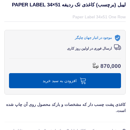
لیبل (برچسب) کاغذی تک ردیفه PAPER LABEL 34×51
قیمت و خرید و مشخصات لیبل (برچسب) کاغذی تک ردیفه Paper Label 34×51 از برند متفرقه miscellaneous در جهان چاپگر
Paper Label 34x51 One Row
موجود در انبار جهان چاپگر
ارسال فوری در اولین روز کاری
870,000
افزودن به سبد خرید
کاغذی پشت چسب دار که مشخصات و بارکد محصول روی آن چاپ شده
است.