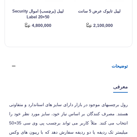
لیبل تایوک عرض 5 سانت
لیبل (برچسب) اموال Security
ل
Label 20×50
4,800,000
2,100,000
توضیحات
معرفی
رول برچسبهای موجود در بازار دارای سایز های استاندارد و متفاوتی
هستند. مصرف کنندگان بر اساس نیاز خود، سایز مورد نظر خود را
انتخاب می کنند. مثلاً کاربر می تواند برچسب پی وی سی 35×50
میلیمتر تک ردیفه یا دو ردیفه سفارش دهد که با ریبون های وکس