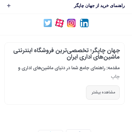
راهنمای خرید از جهان چاپگر
جهان چاپگر؛ تخصصی‌ترین فروشگاه اینترنتی
ماشین‌های اداری ایران
مقدمه: راهنمای جامع شما در دنیای ماشین‌های اداری و
چاپ
در دنیای پرشتاب امروز که کسب‌وکارها و سازمان‌ها برای افزایش بهره‌وری خود به
مشاهده بیشتر
فناوری‌های نوین وابسته‌اند، دسترسی به ابزارهای کارآمد و قابل اعتماد یک
ضرورت است. مجموعه جهان چاپگر از سال 1399 با درک عمیق این نیاز و با هدف
ایجاد یک مرجع تخصصی برای تأمین و پشتیبانی ماشین‌های اداری، فعالیت
خود را آغاز کرد. امروز، با افتخار خود را نه فقط یک فروشگاه، بلکه یک شریک
تجاری معتبر و تخصصی‌ترین مرکز آنلاین در این حوزه در ایران می‌دانیم. رسالت
ما، ارائه راهکارهای جامع، از مشاوره پیش از خرید تا پشتیبانی پس از فروش،