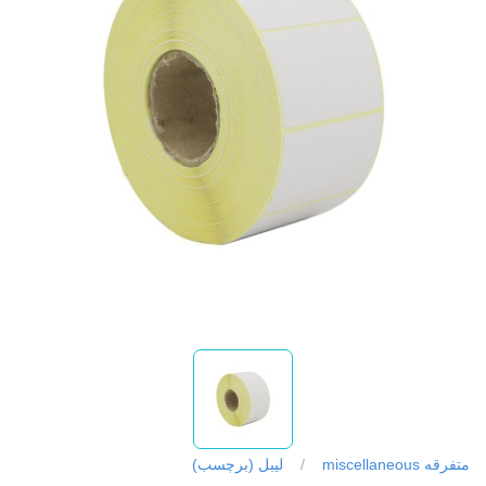
متفرقه miscellaneous
/
لیبل (برچسب)