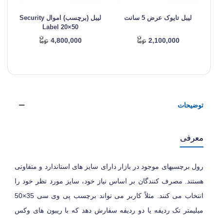
لیبل تایوک عرض 5 سانت
لیبل (برچسب) اموال Security
ل
Label 20×50
4,800,000
2,100,000
توضیحات
معرفی
رول برچسبهای موجود در بازار دارای سایز های استاندارد و متفاوتی
هستند. مصرف کنندگان بر اساس نیاز خود، سایز مورد نظر خود را
انتخاب می کنند. مثلاً کاربر می تواند برچسب پی وی سی 35×50
میلیمتر تک ردیفه یا دو ردیفه سفارش دهد که با ریبون های وکس