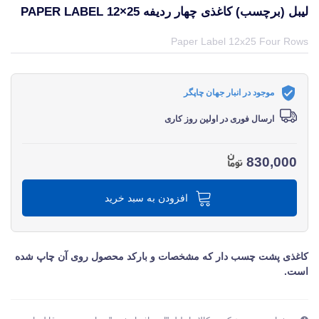
لیبل (برچسب) کاغذی چهار ردیفه PAPER LABEL 12×25
قیمت و خرید و مشخصات لیبل (برچسب) کاغذی چهار ردیفه Paper Label 12×25 از برند متفرقه miscellaneous در جهان چاپگر
Paper Label 12x25 Four Rows
موجود در انبار جهان چاپگر
ارسال فوری در اولین روز کاری
830,000
افزودن به سبد خرید
کاغذی پشت چسب دار که مشخصات و بارکد محصول روی آن چاپ شده
است.