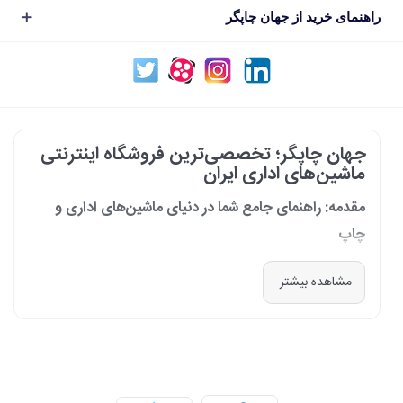
راهنمای خرید از جهان چاپگر
جهان چاپگر؛ تخصصی‌ترین فروشگاه اینترنتی
ماشین‌های اداری ایران
مقدمه: راهنمای جامع شما در دنیای ماشین‌های اداری و
چاپ
در دنیای پرشتاب امروز که کسب‌وکارها و سازمان‌ها برای افزایش بهره‌وری خود به
مشاهده بیشتر
فناوری‌های نوین وابسته‌اند، دسترسی به ابزارهای کارآمد و قابل اعتماد یک
ضرورت است. مجموعه جهان چاپگر از سال 1399 با درک عمیق این نیاز و با هدف
ایجاد یک مرجع تخصصی برای تأمین و پشتیبانی ماشین‌های اداری، فعالیت
خود را آغاز کرد. امروز، با افتخار خود را نه فقط یک فروشگاه، بلکه یک شریک
تجاری معتبر و تخصصی‌ترین مرکز آنلاین در این حوزه در ایران می‌دانیم. رسالت
ما، ارائه راهکارهای جامع، از مشاوره پیش از خرید تا پشتیبانی پس از فروش،