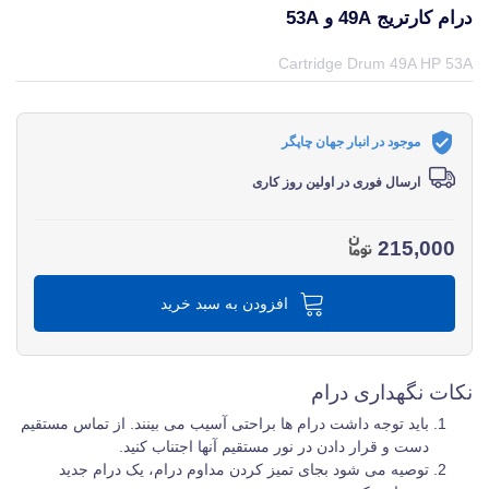
درام کارتریج 49A و 53A
قیمت و خرید و مشخصات درام کارتریج 49A و 53A از برند اچ پی HP در جهان چاپگر
Cartridge Drum 49A HP 53A
موجود در انبار جهان چاپگر
ارسال فوری در اولین روز کاری
215,000
افزودن به سبد خرید
نکات نگهداری درام
باید توجه داشت درام ها براحتی آسیب می بینند. از تماس مستقیم
دست و قرار دادن در نور مستقیم آنها اجتناب کنید.
توصیه می شود بجای تمیز کردن مداوم درام، یک درام جدید