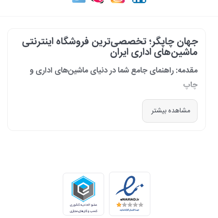
جهان چاپگر؛ تخصصی‌ترین فروشگاه اینترنتی
ماشین‌های اداری ایران
مقدمه: راهنمای جامع شما در دنیای ماشین‌های اداری و
چاپ
در دنیای پرشتاب امروز که کسب‌وکارها و سازمان‌ها برای افزایش بهره‌وری خود به
مشاهده بیشتر
فناوری‌های نوین وابسته‌اند، دسترسی به ابزارهای کارآمد و قابل اعتماد یک
ضرورت است. مجموعه جهان چاپگر از سال 1399 با درک عمیق این نیاز و با هدف
ایجاد یک مرجع تخصصی برای تأمین و پشتیبانی ماشین‌های اداری، فعالیت
خود را آغاز کرد. امروز، با افتخار خود را نه فقط یک فروشگاه، بلکه یک شریک
تجاری معتبر و تخصصی‌ترین مرکز آنلاین در این حوزه در ایران می‌دانیم. رسالت
ما، ارائه راهکارهای جامع، از مشاوره پیش از خرید تا پشتیبانی پس از فروش،
برای سازمان‌ها، شرکت‌ها و کاربران خانگی است.
طیف کاملی از محصولات برای هر نیازی
ما در جهان چاپگر، مجموعه‌ای گسترده از برترین برندهای جهانی را گرد هم