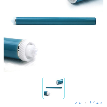
اچ پی HP
/
درام