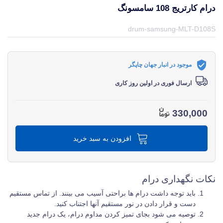
درام کارتریج 108 سامسونگ
قیمت و خرید و مشخصات درام کارتریج 108 سامسونگ از برند سامسونگ Samsung در جهان چاپگر
drum-samsung-MLT-D108S
موجود در انبار جهان چاپگر
ارسال فوری در اولین روز کاری
330,000
افزودن به سبد خرید
نکات نگهداری درام
باید توجه داشت درام ها براحتی آسیب می بینند. از تماس مستقیم
دست و قرار دادن در نور مستقیم آنها اجتناب کنید.
توصیه می شود بجای تمیز کردن مداوم درام، یک درام جدید