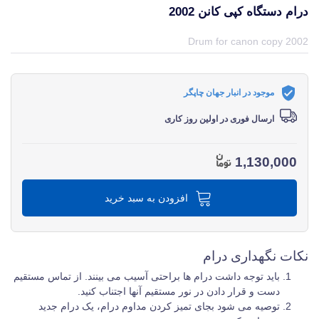
درام دستگاه کپی کانن 2002
قیمت و خرید و مشخصات درام دستگاه کپی کانن 2002 از برند کانن Canon در جهان چاپگر
Drum for canon copy 2002
موجود در انبار جهان چاپگر
ارسال فوری در اولین روز کاری
1,130,000
افزودن به سبد خرید
نکات نگهداری درام
باید توجه داشت درام ها براحتی آسیب می بینند. از تماس مستقیم
دست و قرار دادن در نور مستقیم آنها اجتناب کنید.
توصیه می شود بجای تمیز کردن مداوم درام، یک درام جدید