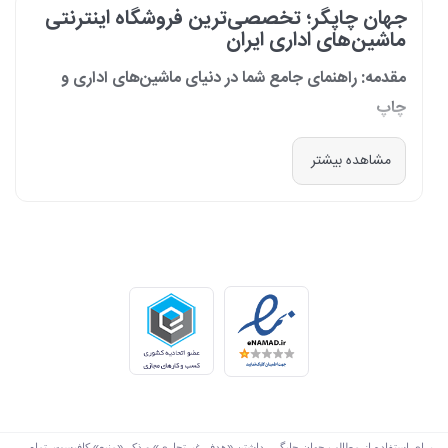
جهان چاپگر؛ تخصصی‌ترین فروشگاه اینترنتی
ماشین‌های اداری ایران
مقدمه: راهنمای جامع شما در دنیای ماشین‌های اداری و
چاپ
در دنیای پرشتاب امروز که کسب‌وکارها و سازمان‌ها برای افزایش بهره‌وری خود به
مشاهده بیشتر
فناوری‌های نوین وابسته‌اند، دسترسی به ابزارهای کارآمد و قابل اعتماد یک
ضرورت است. مجموعه جهان چاپگر از سال 1399 با درک عمیق این نیاز و با هدف
ایجاد یک مرجع تخصصی برای تأمین و پشتیبانی ماشین‌های اداری، فعالیت
خود را آغاز کرد. امروز، با افتخار خود را نه فقط یک فروشگاه، بلکه یک شریک
تجاری معتبر و تخصصی‌ترین مرکز آنلاین در این حوزه در ایران می‌دانیم. رسالت
ما، ارائه راهکارهای جامع، از مشاوره پیش از خرید تا پشتیبانی پس از فروش،
برای سازمان‌ها، شرکت‌ها و کاربران خانگی است.
طیف کاملی از محصولات برای هر نیازی
ما در جهان چاپگر، مجموعه‌ای گسترده از برترین برندهای جهانی را گرد هم
آورده‌ایم تا پاسخگوی هر نوع نیازی باشیم. تمرکز ما بر ارائه محصولاتی است که
بهره‌وری و کیفیت را برای شما به ارمغان می‌آورند:
برای استفاده از مطالب جهان چاپگر ، داشتن «هدف غیرتجاری» و ذکر «منبع» کافیست. تمام