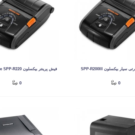
 سیار بیکسلون SPP-R200III
فیش پرینتر بیکسلون Mobile Printe SPP-R220
0
0