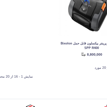
فیش و لیبل پرینتر بیکسلون قابل حمل Bixolon
SPP R400
8,800,000
نمایش 1 - 16 از 20 محصول