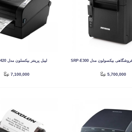
وشگاهی بیکسولون مدل SRP-E300
لیبل پرینتر بیکسلون مدل SLP-TX420
7,100,000
5,700,000