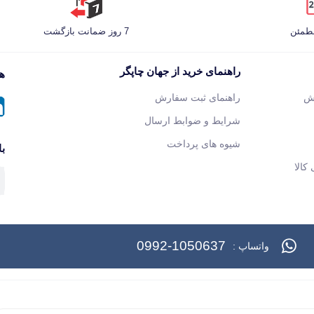
مطمئن
7 روز ضمانت بازگشت
راهنمای خرید از جهان چاپگر
هم
ش
راهنمای ثبت سفارش
شرایط و ضوابط ارسال
شیوه های پرداخت
با
کالا
0992-1050637
واتساپ :