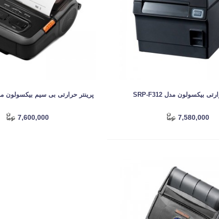
تی بیکسولون مدل SRP-F312
پرینتر حرارتی بی سیم بیکسولون مدل -R310
7,600,000
7,580,000